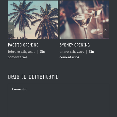
NG
LONDON OPENING
NEW YORK OPENING
|
Sin
enero 4th, 2015
|
Sin
febrero 4th, 2015
|
Sin
comentarios
comentarios
Deja tu comentario
Comentar